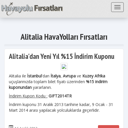
Toggl
Alitalia HavaYolları Fırsatları
Alitalia'dan Yeni Yıl %15 İndirim Kuponu
Alitalia ile
İstanbul
'dan
İtalya
,
Avrupa
ve
Kuzey Afrika
uçuşlarınızda toplam bilet fiyatı üzerinden
%15 indirim
kuponundan
yararlanın.
İndirim Kupon Kodu :
GIFT2014TR
İndirim kuponu 31 Aralık 2013 tarihine kadar, 9 Ocak - 31
Mart 2014 arası yapılacak yolculuklarda geçerlidir.