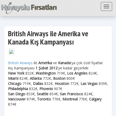
Toggl
British Airways ile Amerika ve
Kanada Kış Kampanyası
British Airways
ile
Amerika
ve
Kanada
'ya çok özel fiyatlar.
Kış Kampanyası
1 Şubat 2012
'ye kadar geçerlidir.
New York
832€,
Washington
719€,
Los Angeles
824€,
Miami
824€,
Atlanta
772€,
Boston
800€
Chicago
719€,
Dallas
832€,
Houston
772€,
Las Vegas
839€,
Philadelphia
832€,
Phoenix
907€
San Diego
853€,
Seattle
854€,
San Francisco
824€,
Vancouver
874€,
Toronto
776€,
Montreal
776€,
Calgary
874€