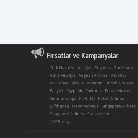
Fırsatlar ve Kampanyalar
Türk Hava Yolları
AJet
Pegasus
SunExpress
Adria Airways
Aegean Airlines
Aeroflot
Air France
Alitalia
Austrian
British Airways
EasyJet
Egypt Air
Emirates
Etihad Airways
Germanwings
KLM
LOT Polish Airlines
Lufthansa
Qatar Airways
Singapore Airlines
Singapore Airlines
Swiss Airlines
TAP Portugal