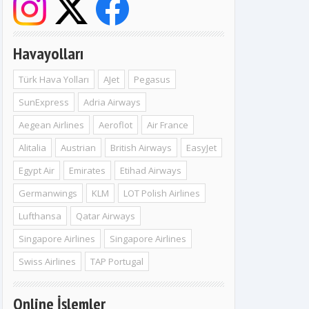
Havayolları
Türk Hava Yolları
AJet
Pegasus
SunExpress
Adria Airways
Aegean Airlines
Aeroflot
Air France
Alitalia
Austrian
British Airways
EasyJet
Egypt Air
Emirates
Etihad Airways
Germanwings
KLM
LOT Polish Airlines
Lufthansa
Qatar Airways
Singapore Airlines
Singapore Airlines
Swiss Airlines
TAP Portugal
Online İşlemler