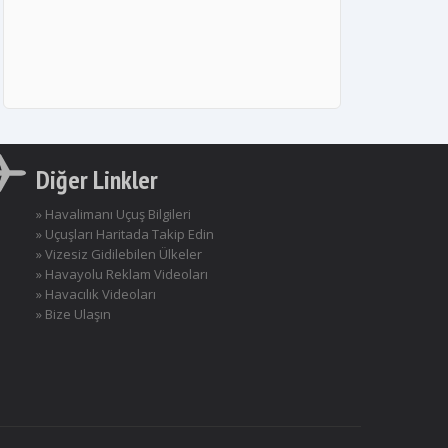
Diğer Linkler
» Havalimanı Uçuş Bilgileri
» Uçuşları Haritada Takip Edin
» Vizesiz Gidilebilen Ülkeler
» Havayolu Reklam Videoları
» Havacılık Videoları
» Bize Ulaşın