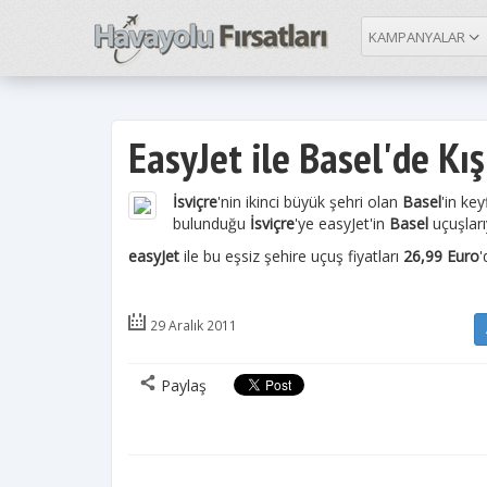
KAMPANYALAR
EasyJet ile Basel'de Kış
İsviçre
'nin ikinci büyük şehri olan
Basel
'in ke
bulunduğu
İsviçre
'ye easyJet'in
Basel
uçuşları
easyJet
ile bu eşsiz şehire uçuş fiyatları
26,99 Euro
'
29 Aralık 2011
Paylaş