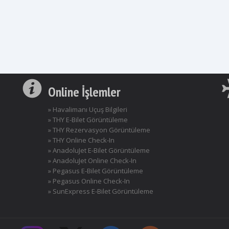
Online İşlemler
» Havalimanı Uçuş Bilgileri
» THY E-Bilet Görüntüleme
» THY Rezervasyon Görüntüleme
» THY Online Check-In
» AnadoluJet E-Bilet Görüntüleme
» AnadoluJet Online Check-In
» Pegasus E-Bilet Görüntüleme
» Pegasus Online Check-In
» SunExpress E-Bilet Görüntüleme