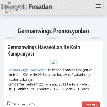
Toggl
Germanwings Promosyonları
Germanwings Havayolları ile Köln
Kampanyası
Germanwings Havayolları
ile
İstanbul Sabiha Gökçen
ve
İzmir
'den
Köln
'e
49,99 Euro
'dan başlayan fiyatlarla uçma
fırsatını yakalayın.
Kampanya Tarihleri:
22 Temmuz 2012 tarihine kadar.
Uçuş Tarihleri:
29 Temmuz 2012 - 30 Mart 2013 arası.
19 Temmuz 2012
Devamı »