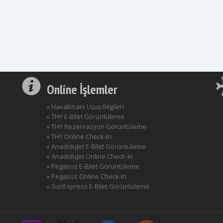
Online İşlemler
» Havalimanı Uçuş Bilgileri
» THY E-Bilet Görüntüleme
» THY Rezervasyon Görüntüleme
» THY Online Check-In
» AnadoluJet E-Bilet Görüntüleme
» AnadoluJet Online Check-In
» Pegasus E-Bilet Görüntüleme
» Pegasus Online Check-In
» SunExpress E-Bilet Görüntüleme