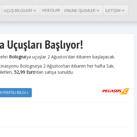
ViDEOLAR
UÇUŞ BİLGİLERİ
ONLINE İŞLEMLER
İLETİŞİM
a Uçuşları Başlıyor!
şehri
Bologna
’ya uçuşlar 2 Ağustos’dan itibaren başlayacak.
asyonu Bologna’ya 2 Ağustos’tan itibaren her hafta Salı,
etleri,
52,99 Euro
’dan satışa sunuldu.
AYRINTILI BİLGİ »