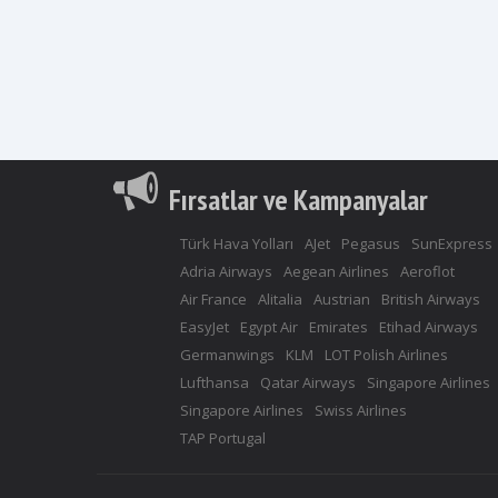
Fırsatlar ve Kampanyalar
Türk Hava Yolları
AJet
Pegasus
SunExpress
Adria Airways
Aegean Airlines
Aeroflot
Air France
Alitalia
Austrian
British Airways
EasyJet
Egypt Air
Emirates
Etihad Airways
Germanwings
KLM
LOT Polish Airlines
Lufthansa
Qatar Airways
Singapore Airlines
Singapore Airlines
Swiss Airlines
TAP Portugal