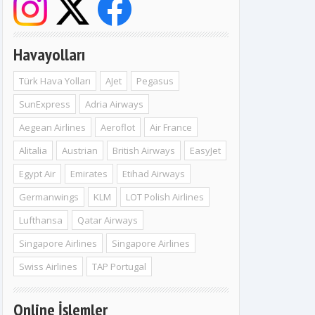
Havayolları
Türk Hava Yolları
AJet
Pegasus
SunExpress
Adria Airways
Aegean Airlines
Aeroflot
Air France
Alitalia
Austrian
British Airways
EasyJet
Egypt Air
Emirates
Etihad Airways
Germanwings
KLM
LOT Polish Airlines
Lufthansa
Qatar Airways
Singapore Airlines
Singapore Airlines
Swiss Airlines
TAP Portugal
Online İşlemler