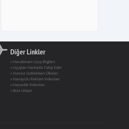
Diğer Linkler
» Havalimanı Uçuş Bilgileri
» Uçuşları Haritada Takip Edin
» Vizesiz Gidilebilen Ülkeler
» Havayolu Reklam Videoları
» Havacılık Videoları
» Bize Ulaşın