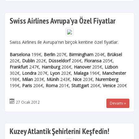
Swiss Airlines Avrupa'ya Özel Fiyatlar
Swiss Airlines ile Avrupa'nın birçok kentine özel fiyatlar.
Barselona
199€,
Berlin
207€,
Birmingham
204€,
Brüksel
202€,
Dublin
202€,
Düsseldorf
206€,
Floransa
205€,
Frankfurt
247€,
Hamburg
206€,
Hanover
205€,
Lizbon
302€,
Londra
207€,
Lyon
202€,
Malaga
196€,
Manchester
198€,
Milan
203€,
Münih
243€,
Nice
203€,
Nuremberg
199€,
Paris
206€,
Roma
201€,
Stuttgart
206€,
Venice
200€
27 Ocak 2012
Devamı »
Kuzey Atlantik Şehirlerini Keşfedin!