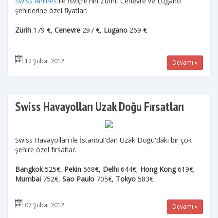
Swiss Airlines
ile İsviçre'nin Zürih, Cenevre ve Lugano
şehirlerine özel fiyatlar.
Zürih
179 €,
Cenevre
297 €,
Lugano
269 €
12 Şubat 2012
Devamı »
Swiss Havayolları Uzak Doğu Fırsatları
Swiss Havayolları ile İstanbul'dan Uzak Doğu'daki bir çok
şehire özel fırsatlar.
Bangkok
525€,
Pekin
568€,
Delhi
644€,
Hong Kong
619€,
Mumbai
752€,
Sao Paulo
705€,
Tokyo
583€
07 Şubat 2012
Devamı »