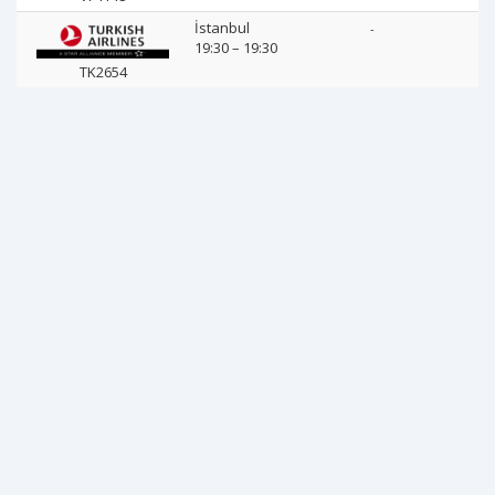
İstanbul
-
19:30 – 19:30
TK2654