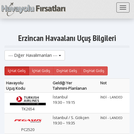
Toggl
Erzincan Havaalanı Uçuş Bilgileri
--- Diğer Havalimanları ---
İçHat Geliş
İçHat Gidiş
DışHat Geliş
DışHat Gidiş
Havayolu
Geldiği Yer
Not
Uçuş Kodu
Tahmini-Planlanan
İstanbul
İNDİ - LANDED
19:30 – 19:15
TK2654
İstanbul / S. Gökçen
İNDİ - LANDED
19:30 – 19:35
PC2520