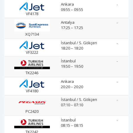
Ankara
-
09:55 – 09:55
VF4178
Antalya
-
17:25 – 17:25
XQ7134
İstanbul / S. Gökçen
-
18:20 – 18:20
VF3222
İstanbul
-
19:50 – 19:50
TK2246
Ankara
-
20:20 – 20:20
VF4180
İstanbul / S. Gökçen
-
07:10 – 07:10
PC2420
İstanbul
-
08:15 – 08:15
TK2242