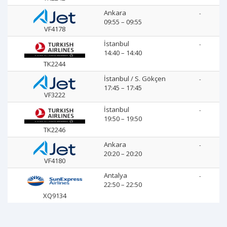
Ankara
-
09:55 – 09:55
VF4178
İstanbul
-
14:40 – 14:40
TK2244
İstanbul / S. Gökçen
-
17:45 – 17:45
VF3222
İstanbul
-
19:50 – 19:50
TK2246
Ankara
-
20:20 – 20:20
VF4180
Antalya
-
22:50 – 22:50
XQ9134