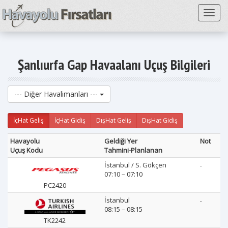
Toggl
Şanlıurfa Gap Havaalanı Uçuş Bilgileri
--- Diğer Havalimanları ---
İçHat Geliş
İçHat Gidiş
DışHat Geliş
DışHat Gidiş
Havayolu
Geldiği Yer
Not
Uçuş Kodu
Tahmini-Planlanan
İstanbul / S. Gökçen
-
07:10 – 07:10
PC2420
İstanbul
-
08:15 – 08:15
TK2242