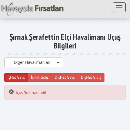
Toggl
Şırnak Şerafettin Elçi Havalimanı Uçuş
Bilgileri
--- Diğer Havalimanları ---
İçHat Geliş
İçHat Gidiş
DışHat Geliş
DışHat Gidiş
Uçuş Bulunamadı!